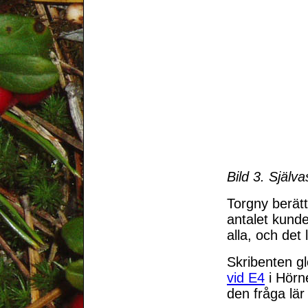
Bild 3. Själv
Torgny berätt
antalet kunde
alla, och det
Skribenten g
vid E4
i Hörn
den fråga lär