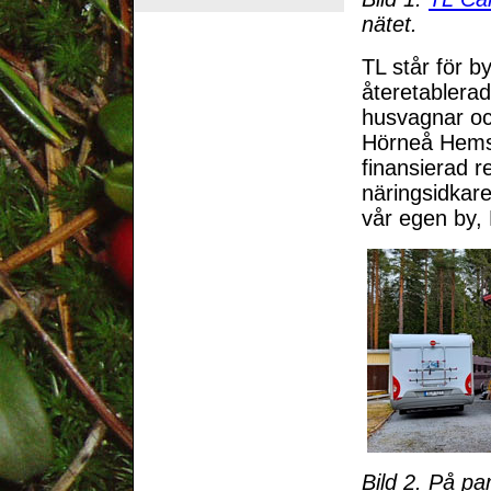
nätet.
TL står för b
återetablerad
husvagnar oc
Hörneå Hemsi
finansierad r
näringsidkare
vår egen by,
Bild 2. På p