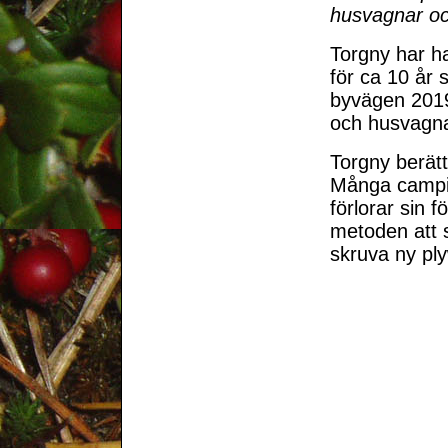
husvagnar oc
Torgny har ha
för ca 10 år
byvägen 2019
och husvagna
Torgny berätt
Många campin
förlorar sin 
metoden att 
skruva ny pl