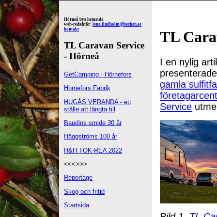
Hörneå bys hemsida
web-redaktör:
lena.lindholm@becken.se
kontakt
TL Cara
TL Caravan Service
- Hörneå
I en nylig art
presenterade
GetCamping - Hörnefors
gamla sulfitfa
Hörnefors Fabrik
företagarcen
HUGÅS VERANDA - ett
Service
utmed
ställe att längta till
Baudins smide 30 år
Häggströms 100 år
H&H TOK-REA 2022
<<<>>>
Reportage
Skog och fritid
Startsida
Bild 1.
TL Ca