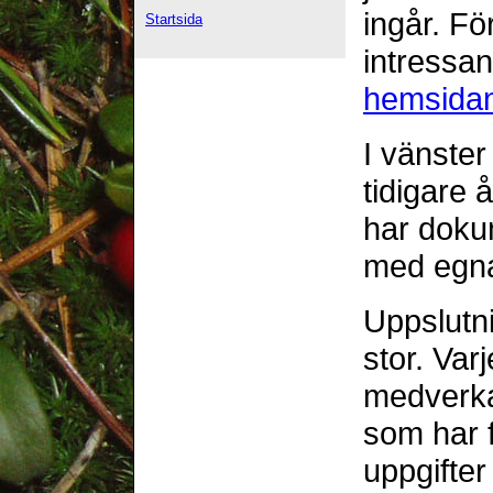
ingår. Fö
Startsida
intressan
hemsida
I vänster
tidigare 
har dok
med egna 
Uppslutn
stor. Var
medverka
som har 
uppgifter