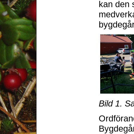
kan den s
medverka 
bygdegår
Bild 1. 
Ordföran
Bygdegår