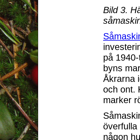
Bild 3. 
såmaskin
Såmaski
investeri
på 1940-t
byns mar
Åkrarna i
och ont.
marker r
Såmaskine
överfulla
någon hu