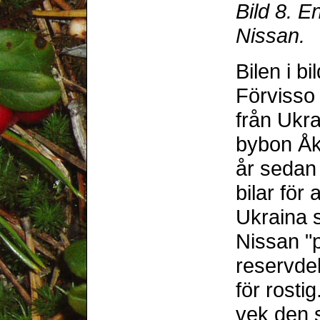
Bild 8. E
Nissan.
Bilen i b
Förvisso
från Ukra
bybon Åk
år sedan
bilar för
Ukraina s
Nissan "p
reservde
för rostig
vek den s