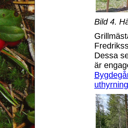
Bild 4. H
Grillmäs
Fredrikss
Dessa ses
är engag
Bygdegår
uthyrnin