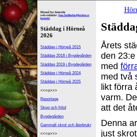
Hör
Hörneå bys hemsida
web-redaktör:
lena.lindholm@becken.se
kontakt
Städda
Städdag i Hörneå
2026
Årets stä
Städdag i Hörneå 2015
den 23:e
Städdag 2018 i Bygdegården
med
förr
Städdag 2019 i Bygdegården
Städdag i Hörneå 2024
med två s
Städdag i Hörneå 2025
likt förra
<<<o>>>
varm. De
Reportage
att det å
Skog och fritid
Bygdegården
Denna ar
Gammalt skrot och återbrukr
just skro
<<<o>>>