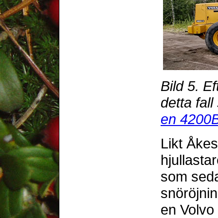
Bild 5. Ef
detta fal
en 4200
Likt Åkes
hjullasta
som seda
snöröjnin
en Volvo 