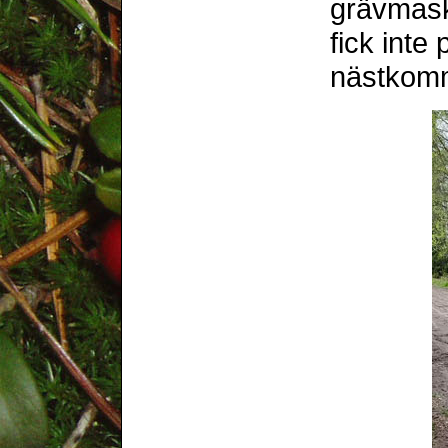
grävmaski
fick inte p
nästkom