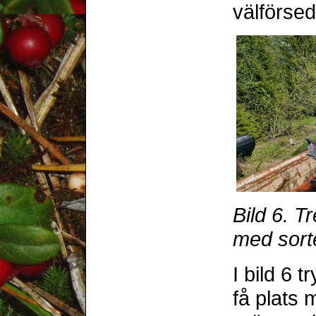
välförsed
Bild 6. T
med sorte
I bild 6 t
få plats