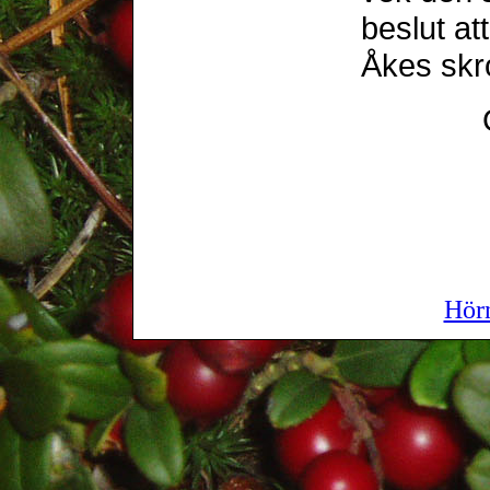
beslut at
Åkes skr
Hör