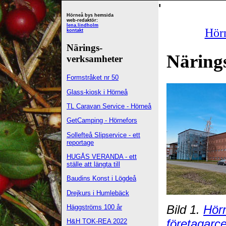
'
Hörneå bys hemsida
web-redaktör:
lena.lindholm
Hör
kontakt
Närings-
Näring
verksamheter
Formstråket nr 50
Glass-kiosk i Hörneå
TL Caravan Service - Hörneå
GetCamping - Hörnefors
Sollefteå Slipservice - ett
reportage
HUGÅS VERANDA - ett
ställe att längta till
Baudins Konst i Lögdeå
Drejkurs i Humlebäck
Bild 1.
Hörn
Häggströms 100 år
företagarc
H&H TOK-REA 2022