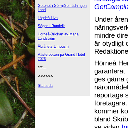
GetCampi
Geteriet i Sörmjöle i tidningen
Land
Under årens
Lögdeå Livs
näringsver
Sågen i Rundvik
mindre dir
Hörneå-Brickan av Maria
Lundström
är otydligt 
Åbrånets Limousin
Redaktione
Västerbotten på Grand Hotel
2026
Hörneå He
etc.....
garanterat f
<<<>>>
ges gärna g
närområdet.
Startsida
reportage s
företagare. 
kommer kom
bland Skrib
se sidan
In