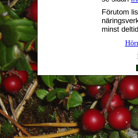
Förutom li
näringsver
minst delt
Hör