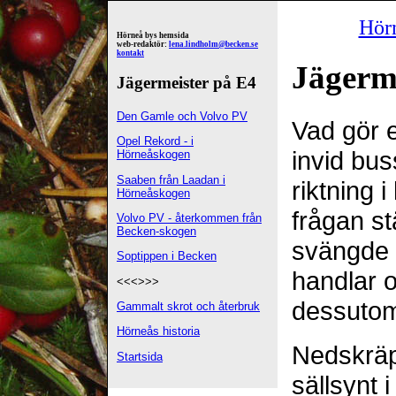
Hör
Hörneå bys hemsida
web-redaktör:
lena.lindholm@becken.se
kontakt
Jägerm
Jägermeister på E4
Den Gamle och Volvo PV
Vad gör 
Opel Rekord - i
invid bus
Hörneåskogen
Saaben från Laadan i
riktning
Hörneåskogen
frågan st
Volvo PV - återkommen från
Becken-skogen
svängde 
Soptippen i Becken
handlar o
<<<>>>
dessutom 
Gammalt skrot och återbruk
Hörneås historia
Nedskräp
Startsida
sällsynt