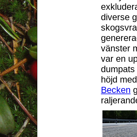
exkludera
diverse g
skogsvra
genererad
vänster m
var en u
dumpats 
höjd med
Becken
g
raljerand