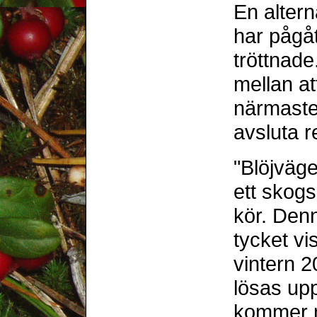
En altern
har pågåt
tröttnade
mellan at
närmaste 
avsluta r
"Blöjvägen
ett skogs
kör. Denn
tycket vi
vintern 2
lösas up
kommer n