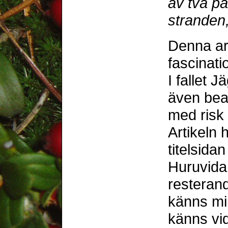
av två på
stranden,
Denna art
fascinat
I fallet
även beak
med risk 
Artikeln
titelsidan
Huruvida 
resteran
känns mi
känns vi