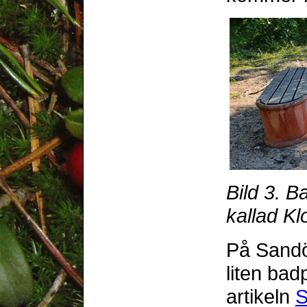
Bild 3. B
kallad K
På Sandö
liten bad
artikeln
S