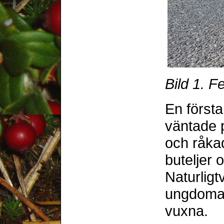
Bild 1. F
En första
väntade 
och råka
buteljer 
Naturligt
ungdomar
vuxna.