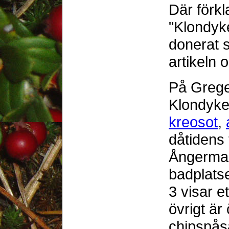
Där förk
"Klondyk
donerat so
artikeln
På Grege
Klondyke
kreosot
,
dåtidens 
Ångerman
badplatse
3 visar e
övrigt är
chipspås