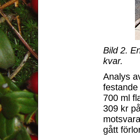
Bild 2. E
kvar.
Analys av
festande 
700 ml f
309 kr på
motsvara
gått förl