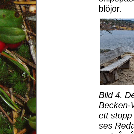
blöjor.
Bild 4. D
Becken-W
ett stop
ses Reda