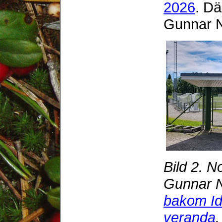
2026
. Dä
Gunnar No
Bild 2. N
Gunnar No
bakom Id
veranda
.