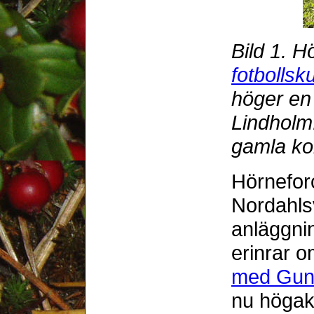
Bild 1. H
fotbollsk
höger en
Lindholm
gamla k
Hörnefor
Nordahlsv
anläggning
erinrar 
med Gunn
nu högak