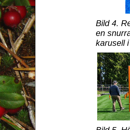
Bild 4. 
en snurr
karusell 
Bild 5. H