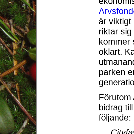
ekonomi
Arvsfond
är viktig
riktar sig
kommer s
oklart. 
utmanand
parken en
generatio
Förutom 
bidrag ti
följande:
Cityfa