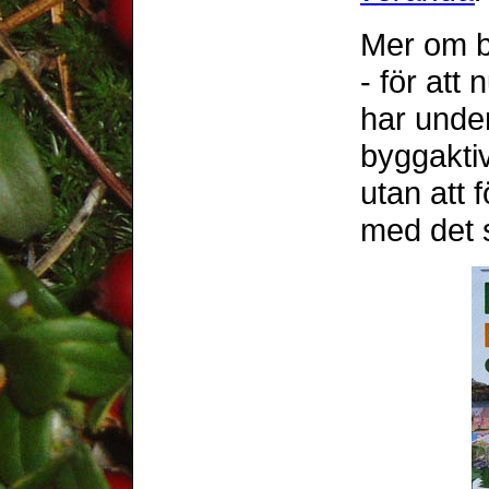
Mer om bo
- för att 
har under
byggakti
utan att 
med det s