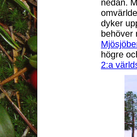
nedan. M
omvärlde
dyker upp
behöver
Mjösjöbe
högre oc
2:a värld