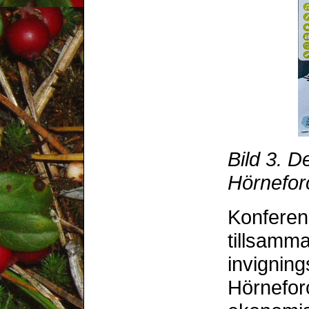
Bild 3. D
Hörneforc
Konferen
tillsamm
invigning
Hörneforce