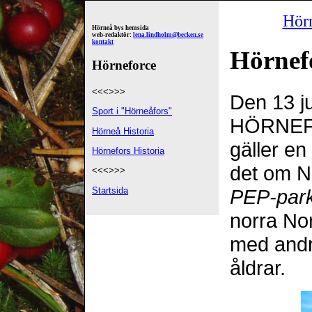
Hör
Hörneå bys hemsida
web-redaktör:
lena.lindholm@becken.se
kontakt
Hörnef
Hörneforce
<<<>>>
Den 13 j
Sport i "Hörneåfors"
HÖRNEFO
Hörneå Historia
gäller en 
Hörnefors Historia
det om N
<<<>>>
Startsida
PEP-par
norra Nor
med andra
åldrar.