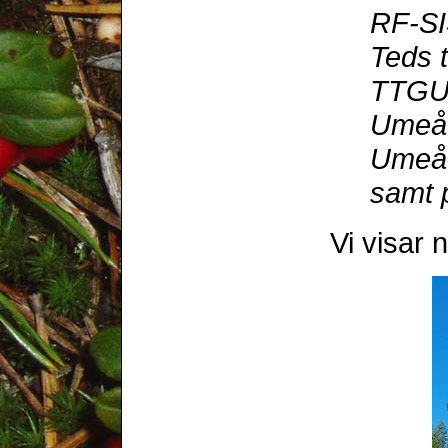
RF-S
Teds 
TTG
Umeå 
Umeå
samt 
Vi visar 