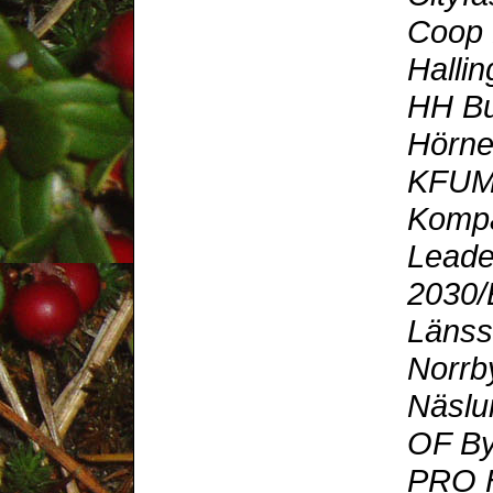
Coop 
Hallin
HH Bu
Hörnef
KFUM
Komp
Leade
2030
Länss
Norrb
Näslu
OF B
PRO H