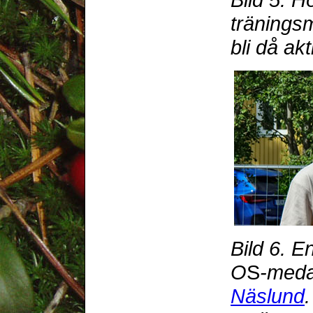
tränings
bli då ak
Bild 6. E
O
S
-meda
Näslund