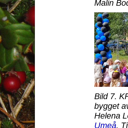
Malin Bo
Bild 7. K
bygget av
Helena 
Umeå
. T