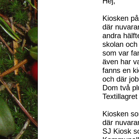
Hej,
Kiosken på
där nuvaran
andra hälfte
skolan och
som var fan
även har va
fanns en k
och där jo
Dom två plu
Textillagr
Kiosken so
där nuvara
SJ Kiosk s