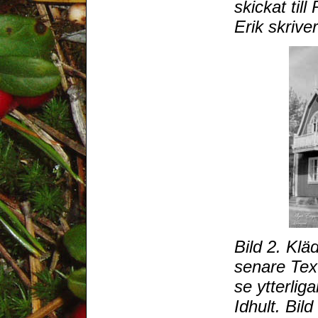
skickat til
Erik skriver
Bild 2. Kl
senare Text
se ytterli
Idhult. Bil