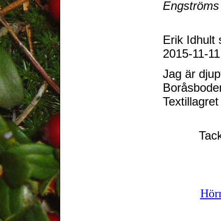
Engströms a
Erik Idhult
2015-11-11,
Jag är dju
Boråsboden
Textillagre
Tack
Hör