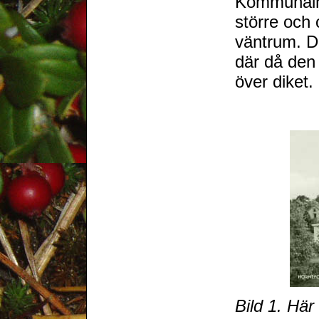
Kommunalhu
större och 
väntrum. D
där då den 
över diket.
Bild 1. Här