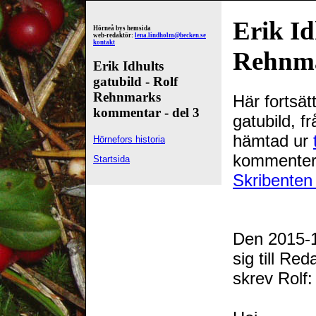
Erik Id
Hörneå bys hemsida
web-redaktör:
lena.lindholm@becken.se
kontakt
Rehnma
Erik Idhults
gatubild - Rolf
Rehnmarks
Här fortsät
kommentar - del 3
gatubild, f
hämtad ur
Hörnefors historia
kommentera
Startsida
Skribenten 
Den 2015-1
sig till Re
skrev Rolf: