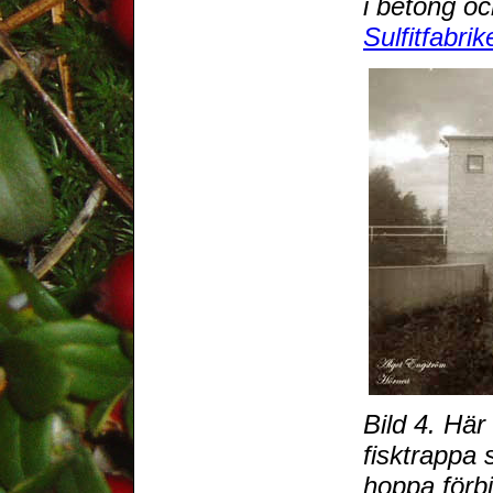
i betong o
Sulfitfabrik
Bild 4. Här
fisktrappa 
hoppa förb