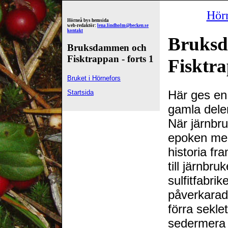
Hör
Hörneå bys hemsida
web-redaktör:
lena.lindholm@becken.se
kontakt
Bruks
Bruksdammen och
Fisktrappan - forts 1
Fisktra
Bruket i Hörnefors
Här ges en 
Startsida
gamla dele
När järnbru
epoken m
historia fr
till järnbru
sulfitfabri
påverkarad
förra sekle
sedermera 