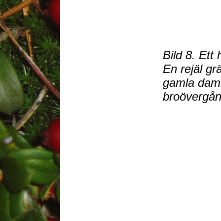
Bild 8. Ett
En rejäl gr
gamla dam
broövergån