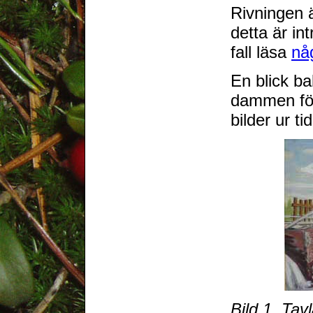
Rivningen ä
detta är in
fall läsa
nå
En blick b
dammen för
bilder ur tid
Bild 1. Ta