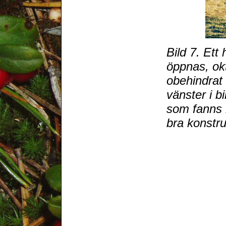
Bild 7. Et
öppnas, ok
obehindrat 
vänster i bi
som fanns k
bra konstru